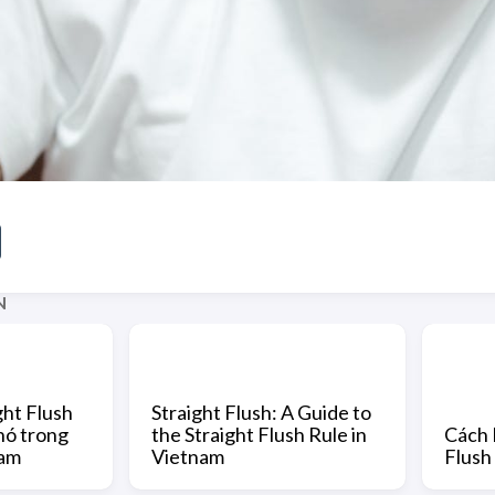
N
ght Flush
Straight Flush: A Guide to
nó trong
the Straight Flush Rule in
Cách 
Nam
Vietnam
Flush