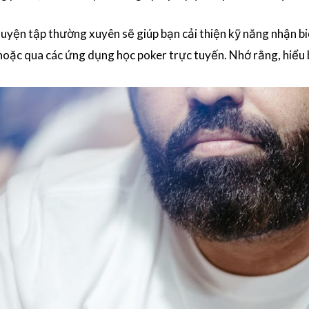
 luyện tập thường xuyên sẽ giúp bạn cải thiện kỹ năng nhận b
 hoặc qua các ứng dụng học poker trực tuyến. Nhớ rằng, hiểu 