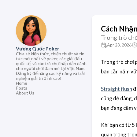
Cách Nhận 
Trong trò ch
Apr 23, 2026
Vương Quốc Poker
Chia sẻ kiến thức, chiến thuật và tin
tức mới nhất về poker, các giải đấu
Trong trò chơi 
quốc tế, và các trò chơi hấp dẫn dành
cho người chơi đam mê tại Việt Nam.
bạn cần nắm vữn
Đăng ký để nâng cao kỹ năng và trải
nghiệm giải trí đỉnh cao!
Home
Posts
Straight flush
đư
About Us
cũng dễ dàng, do
bạn đang cầm và
Khi bạn có từ 5 
quan trọng trong