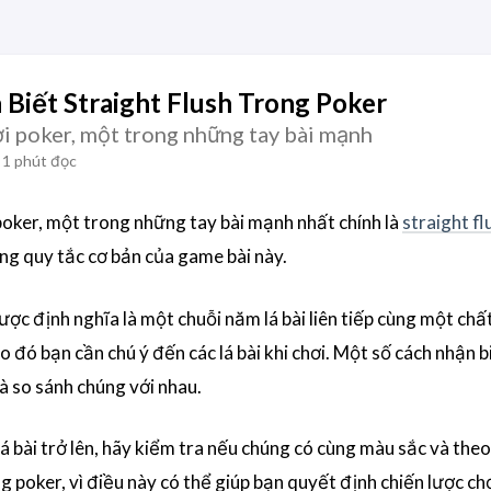
Biết Straight Flush Trong Poker
ơi poker, một trong những tay bài mạnh
1 phút đọc
poker, một trong những tay bài mạnh nhất chính là
straight fl
g quy tắc cơ bản của game bài này.
ợc định nghĩa là một chuỗi năm lá bài liên tiếp cùng một chấ
 đó bạn cần chú ý đến các lá bài khi chơi. Một số cách nhận b
 so sánh chúng với nhau.
lá bài trở lên, hãy kiểm tra nếu chúng có cùng màu sắc và theo
 poker, vì điều này có thể giúp bạn quyết định chiến lược chơ