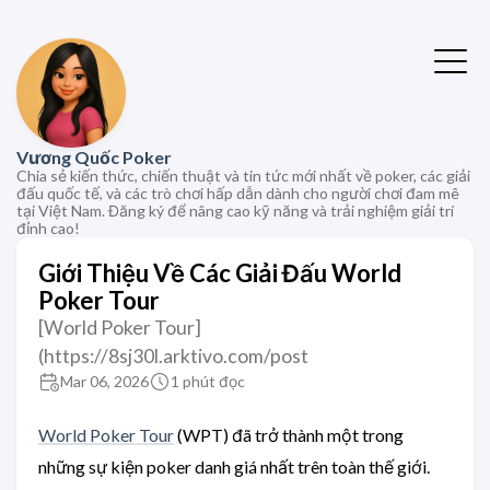
Vương Quốc Poker
Chia sẻ kiến thức, chiến thuật và tin tức mới nhất về poker, các giải
đấu quốc tế, và các trò chơi hấp dẫn dành cho người chơi đam mê
tại Việt Nam. Đăng ký để nâng cao kỹ năng và trải nghiệm giải trí
đỉnh cao!
Giới Thiệu Về Các Giải Đấu World
Poker Tour
[World Poker Tour]
(https://8sj30l.arktivo.com/post
Mar 06, 2026
1 phút đọc
World Poker Tour
(WPT) đã trở thành một trong
những sự kiện poker danh giá nhất trên toàn thế giới.